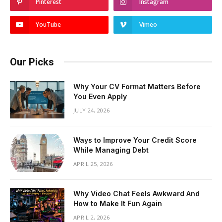
Pinterest
Instagram
YouTube
Vimeo
Our Picks
Why Your CV Format Matters Before
You Even Apply
JULY 24, 2026
Ways to Improve Your Credit Score
While Managing Debt
APRIL 25, 2026
Why Video Chat Feels Awkward And
How to Make It Fun Again
APRIL 2, 2026