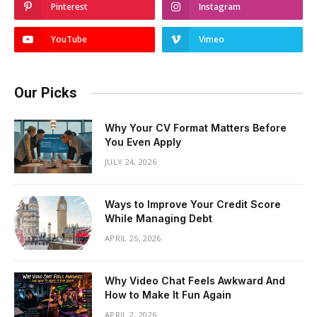
Pinterest
Instagram
YouTube
Vimeo
Our Picks
Why Your CV Format Matters Before
You Even Apply
JULY 24, 2026
Ways to Improve Your Credit Score
While Managing Debt
APRIL 25, 2026
Why Video Chat Feels Awkward And
How to Make It Fun Again
APRIL 2, 2026